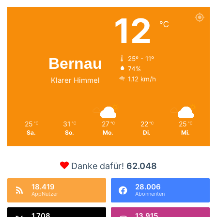
12
℃
Bernau
25º - 11º
74%
1.12 km/h
Klarer Himmel
25
31
27
22
25
℃
℃
℃
℃
℃
Sa.
So.
Mo.
Di.
Mi.
Danke dafür!
62.048
18.419
28.006
AppNutzer
Abonnenten
1.708
13.915