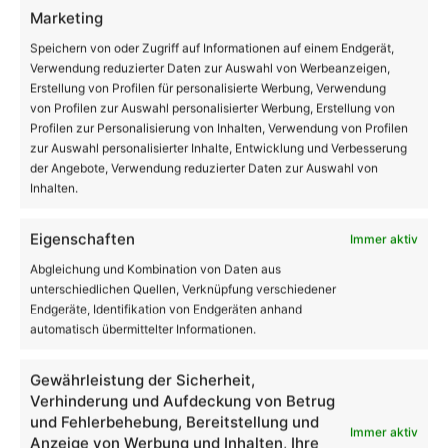
Marketing
Speichern von oder Zugriff auf Informationen auf einem Endgerät,
20
Verwendung reduzierter Daten zur Auswahl von Werbeanzeigen,
℃
Erstellung von Profilen für personalisierte Werbung, Verwendung
von Profilen zur Auswahl personalisierter Werbung, Erstellung von
Profilen zur Personalisierung von Inhalten, Verwendung von Profilen
Bernau
25º - 15º
zur Auswahl personalisierter Inhalte, Entwicklung und Verbesserung
61%
der Angebote, Verwendung reduzierter Daten zur Auswahl von
0.75 km/h
Inhalten.
Klarer Himmel
Eigenschaften
Immer aktiv
Abgleichung und Kombination von Daten aus
25
32
29
22
25
℃
℃
℃
℃
℃
unterschiedlichen Quellen, Verknüpfung verschiedener
Sa.
So.
Mo.
Di.
Mi.
Endgeräte, Identifikation von Endgeräten anhand
automatisch übermittelter Informationen.
Danke dafür!
62.048
Gewährleistung der Sicherheit,
Verhinderung und Aufdeckung von Betrug
18.419
28.006
und Fehlerbehebung, Bereitstellung und
AppNutzer
Abonnenten
Immer aktiv
Anzeige von Werbung und Inhalten, Ihre