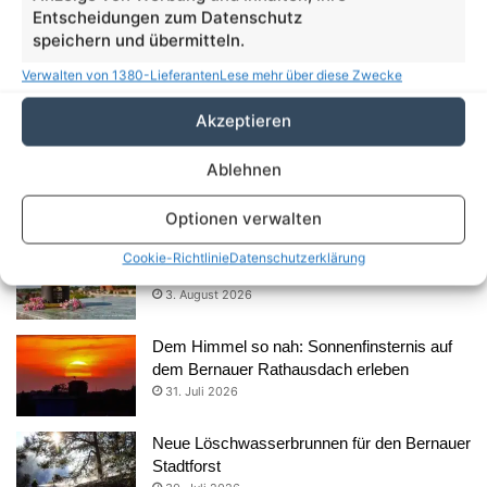
Entscheidungen zum Datenschutz
1.708
13.915
speichern und übermitteln.
Follower
Follower
Verwalten von 1380-Lieferanten
Lese mehr über diese Zwecke
Aus dem Rathaus
Akzeptieren
35 Jahre Herzblut für Kunst und Kultur: Anja
Ablehnen
Schreier und ihre FRAKIMA Bernau
5. August 2026
Optionen verwalten
Süßes Comeback über den Dächern von
Cookie-Richtlinie
Datenschutzerklärung
Bernau: Der Rathaushonig ist zurück
3. August 2026
Dem Himmel so nah: Sonnenfinsternis auf
dem Bernauer Rathausdach erleben
31. Juli 2026
Neue Löschwasserbrunnen für den Bernauer
Stadtforst