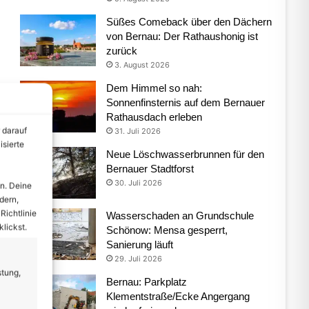
Süßes Comeback über den Dächern
von Bernau: Der Rathaushonig ist
zurück
3. August 2026
Dem Himmel so nah:
Sonnenfinsternis auf dem Bernauer
Rathausdach erleben
 darauf
31. Juli 2026
isierte
Neue Löschwasserbrunnen für den
Bernauer Stadtforst
30. Juli 2026
n. Deine
dern,
Richtlinie
Wasserschaden an Grundschule
lickst.
Schönow: Mensa gesperrt,
Sanierung läuft
29. Juli 2026
stung,
Bernau: Parkplatz
Klementstraße/Ecke Angergang