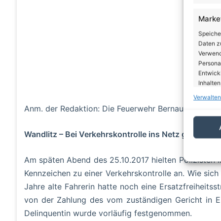
Marke
Speiche
Daten zu
Verwendu
Personal
Entwick
Inhalten
Verwalten
Anm. der Redaktion: Die Feuerwehr Bernau, Löschzug 
Eigen
Abgleic
Wandlitz – Bei Verkehrskontrolle ins Netz gegangen
Verknüp
automati
Am späten Abend des 25.10.2017 hielten Polizisten 
Gewäh
Kennzeichen zu einer Verkehrskontrolle an. Wie sich
von Be
Jahre alte Fahrerin hatte noch eine Ersatzfreiheitss
von W
Daten
von der Zahlung des vom zuständigen Gericht in E
Delinquentin wurde vorläufig festgenommen.