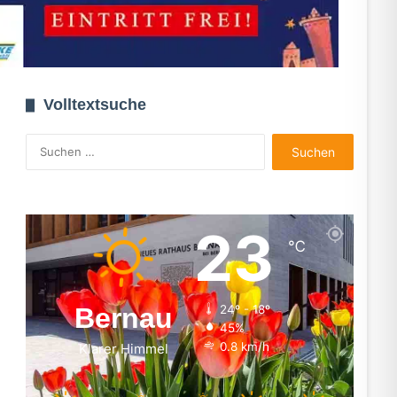
Volltextsuche
Suchen
nach:
23
℃
Bernau
24º - 18º
45%
0.8 km/h
Klarer Himmel