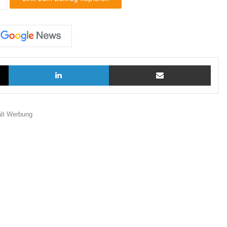
X
LinkedIn
Teilen via E-Mail
ält Werbung