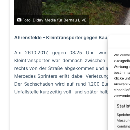
Foto: Diday Media für Bernau LIVE
Ahrensfelde – Kleintransporter gegen Baum geprallt
Am 26.10.2017, gegen 08:25 Uhr, wurde die Pol
Wir verwe
Kleintransporter war demnach zwischen Blumberg 
zuzugreif
Werbung a
rechts von der Straße abgekommen und anschließend
bestimmte
Mercedes Sprinters erlitt dabei Verletzungen, die
Klicke un
Der Sachschaden wird auf rund 1.200 Euro geschät
Auswahl w
einschließ
Unfallstelle kurzzeitig voll- und später halbseitig ge
verwendes
Statis
A
Speiche
Messung
Kombina