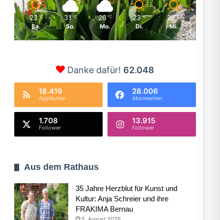
23
31
26
23
25
℃
℃
℃
℃
℃
Sa.
So.
Mo.
Di.
Mi.
Danke dafür!
62.048
18.419
28.006
AppNutzer
Abonnenten
1.708
13.915
Follower
Follower
Aus dem Rathaus
35 Jahre Herzblut für Kunst und
Kultur: Anja Schreier und ihre
FRAKIMA Bernau
5. August 2026