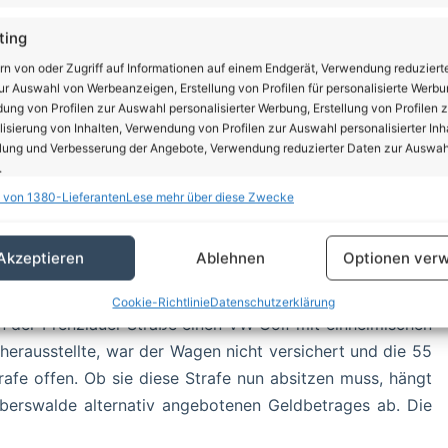
ting
rn von oder Zugriff auf Informationen auf einem Endgerät, Verwendung reduziert
r Auswahl von Werbeanzeigen, Erstellung von Profilen für personalisierte Werbu
ng von Profilen zur Auswahl personalisierter Werbung, Erstellung von Profilen z
isierung von Inhalten, Verwendung von Profilen zur Auswahl personalisierter Inha
lung und Verbesserung der Angebote, Verwendung reduzierter Daten zur Auswah
.
 von 1380-Lieferanten
Lese mehr über diese Zwecke
Stadt, war mit 12 KameradInnen an der Unfallstelle.
schaften
Imm
hung und Kombination von Daten aus unterschiedlichen Quellen,
Akzeptieren
Ablehnen
Optionen verw
fung verschiedener Endgeräte, Identifikation von Endgeräten anhand
sch übermittelter Informationen.
Cookie-Richtlinie
Datenschutzerklärung
in der Prenzlauer Straße einen VW Golf mit einheimischen
rleistung der Sicherheit, Verhinderung und Aufdeckung
 herausstellte, war der Wagen nicht versichert und die 55
trug und Fehlerbehebung, Bereitstellung und Anzeige
Imm
trafe offen. Ob sie diese Strafe nun absitzen muss, hängt
erbung und Inhalten, Ihre Entscheidungen zum
schutz speichern und übermitteln.
berswalde alternativ angebotenen Geldbetrages ab. Die