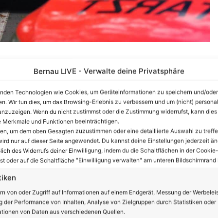
Bernau LIVE - Verwalte deine Privatsphäre
izei über einen Unfall auf der L31 informiert. Ein
nden Technologien wie Cookies, um Geräteinformationen zu speichern und/oder
und Birkholzaue aus bislang ungeklärter Ursache nach
en. Wir tun dies, um das Browsing-Erlebnis zu verbessern und um (nicht) personal
nzuzeigen. Wenn du nicht zustimmst oder die Zustimmung widerrufst, kann dies
 gegen einen Baum geprallt. Der 40-jährige Fahrer des
 Merkmale und Funktionen beeinträchtigen.
 eine stationäre Aufnahme im Krankenhaus nötig machten.
ten, um dem oben Gesagten zuzustimmen oder eine detaillierte Auswahl zu treffe
zt. Für die Rettungs- und Bergungsarbeiten musste die
ird nur auf dieser Seite angewendet. Du kannst deine Einstellungen jederzeit än
lich des Widerrufs deiner Einwilligung, indem du die Schaltflächen in der Cookie-
sperrt werden.
t oder auf die Schaltfläche "Einwilligung verwalten" am unteren Bildschirmrand k
tiken
nzeige
rn von oder Zugriff auf Informationen auf einem Endgerät, Messung der Werbelei
 der Performance von Inhalten, Analyse von Zielgruppen durch Statistiken oder
tionen von Daten aus verschiedenen Quellen.