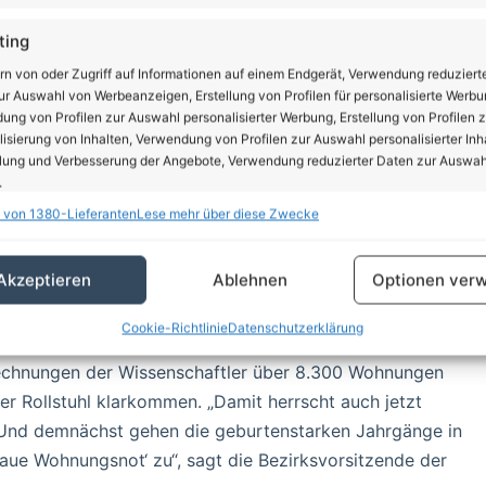
ting
nzeige
rn von oder Zugriff auf Informationen auf einem Endgerät, Verwendung reduziert
r Auswahl von Werbeanzeigen, Erstellung von Profilen für personalisierte Werbu
ng von Profilen zur Auswahl personalisierter Werbung, Erstellung von Profilen z
isierung von Inhalten, Verwendung von Profilen zur Auswahl personalisierter Inha
lung und Verbesserung der Angebote, Verwendung reduzierter Daten zur Auswah
.
 von 1380-Lieferanten
Lese mehr über diese Zwecke
schaften
Imm
hung und Kombination von Daten aus unterschiedlichen Quellen,
Akzeptieren
Ablehnen
Optionen verw
fung verschiedener Endgeräte, Identifikation von Endgeräten anhand
sch übermittelter Informationen.
Cookie-Richtlinie
Datenschutzerklärung
rleistung der Sicherheit, Verhinderung und Aufdeckung
rechnungen der Wissenschaftler über 8.300 Wohnungen
trug und Fehlerbehebung, Bereitstellung und Anzeige
r Rollstuhl klarkommen. „Damit herrscht auch jetzt
Imm
erbung und Inhalten, Ihre Entscheidungen zum
Und demnächst gehen die geburtenstarken Jahrgänge in
schutz speichern und übermitteln.
aue Wohnungsnot‘ zu“, sagt die Bezirksvorsitzende der