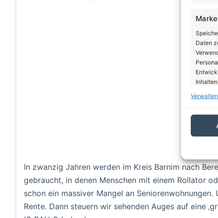
Marke
A
Speiche
Daten zu
Verwendu
Personal
Entwick
Inhalten
Verwalten
Eigen
Abgleic
Verknüp
automati
Gewäh
In zwanzig Jahren werden im Kreis Barnim nach Be
von Be
gebraucht, in denen Menschen mit einem Rollator ode
von W
schon ein massiver Mangel an Seniorenwohnungen. 
Daten
Rente. Dann steuern wir sehenden Auges auf eine ‚gr