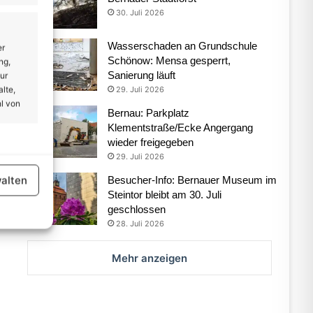
30. Juli 2026
Wasserschaden an Grundschule
er
Schönow: Mensa gesperrt,
ng,
Sanierung läuft
ur
lte,
29. Juli 2026
l von
Bernau: Parkplatz
Klementstraße/Ecke Angergang
wieder freigegeben
er aktiv
29. Juli 2026
alten
Besucher-Info: Bernauer Museum im
Steintor bleibt am 30. Juli
geschlossen
28. Juli 2026
Mehr anzeigen
er aktiv