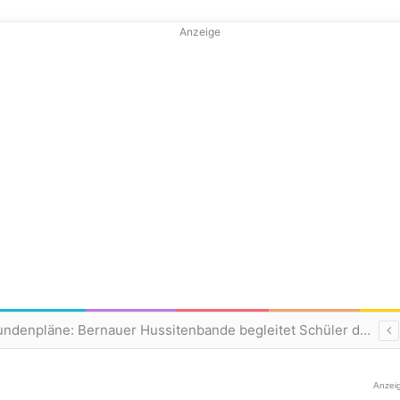
Anzeige
Kostenlose Stundenpläne: Bernauer Hussitenbande begleitet Schüler durchs neue Jahr
Anzei