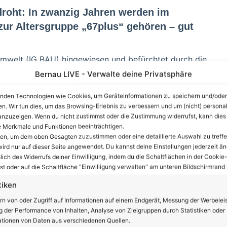
roht: In zwanzig Jahren werden im
ur Altersgruppe „67plus“ gehören – gut
Umwelt (IG BAU) hingewiesen und befürchtet durch die
en zunehmenden Mangel an altersgerechten Wohnungen.
Bernau LIVE - Verwalte deine Privatsphäre
n, die das Pestel-Institut bundesweit für Städte und
nden Technologien wie Cookies, um Geräteinformationen zu speichern und/oder
 Bevölkerungsentwicklung im Rahmen einer Studie zur
en. Wir tun dies, um das Browsing-Erlebnis zu verbessern und um (nicht) personal
esverband des Deutschen Baustofffachhandels (BDB)
nzuzeigen. Wenn du nicht zustimmst oder die Zustimmung widerrufst, kann dies
 Merkmale und Funktionen beeinträchtigen.
ten, um dem oben Gesagten zuzustimmen oder eine detaillierte Auswahl zu treffe
ird nur auf dieser Seite angewendet. Du kannst deine Einstellungen jederzeit än
immer mehr ältere Menschen eine barrierearme Wohnung
lich des Widerrufs deiner Einwilligung, indem du die Schaltflächen in der Cookie-
cher Dusche und genügend Platz für das Rangieren mit
t oder auf die Schaltfläche "Einwilligung verwalten" am unteren Bildschirmrand k
en müssten den Wohnungsbaupolitikern schon jetzt
tiken
stituts benötigen bereits heute mehr als
rn von oder Zugriff auf Informationen auf einem Endgerät, Messung der Werbelei
g, weil in ihnen Menschen im Rentenalter leben, die in
 der Performance von Inhalten, Analyse von Zielgruppen durch Statistiken oder
tionen von Daten aus verschiedenen Quellen.