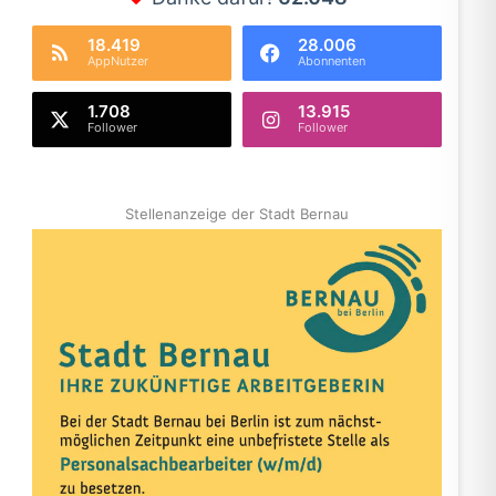
18.419
28.006
AppNutzer
Abonnenten
1.708
13.915
Follower
Follower
Stellenanzeige der Stadt Bernau