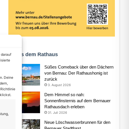
Aus dem Rathaus
 darauf
isierte
Süßes Comeback über den Dächern
von Bernau: Der Rathaushonig ist
n. Deine
zurück
dern,
3. August 2026
Richtlinie
Dem Himmel so nah:
lickst.
Sonnenfinsternis auf dem Bernauer
Rathausdach erleben
31. Juli 2026
stung,
Neue Löschwasserbrunnen für den
Bernauer Stadtforst