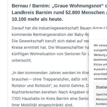
Bernau / Barnim: „Graue Wohnungsnot“ d
Landkreis Barnim rund 52.800 Menschen z
10.100 mehr als heute.
Darauf hat die Industriegewerkschaft Bauen-Agrar-
kommende Rentnergeneration der Baby-Boomer ein
Die Gewerkschaft beruft sich dabei auf neueste Zahle
Wir verwe
Kreise ermittelt hat. Die Wissenschaftler haben die
zuzugreif
künftigen Wohnsituation von Senioren für den Bund
Werbung a
bestimmte
untersucht.
Klicke un
Auswahl w
„In den kommenden Jahren werden im Kreis Barnim 
einschließ
brauchen – ohne Treppenstufen, dafür mit bodenglei
verwendes
Rollator und Rollstuhl“, so Astrid Gehrke. Die Zahl
Statis
Kopfzerbrechen bereiten: Nach Angaben des Pestel-In
Speiche
7.100 Haushalte im Kreis Barnim eine Seniorenwohnun
Messung
Kombina
ihrer Mobilität eingeschränkt sind.