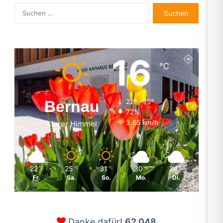
Suchen
nach:
16
℃
Bernau
22º - 15º
72%
3.65 km/h
Klarer Himmel
22
25
31
30
24
℃
℃
℃
℃
℃
Fr.
Sa.
So.
Mo.
Di.
Danke dafür!
62.048