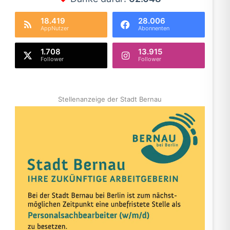
18.419
28.006
AppNutzer
Abonnenten
1.708
13.915
Follower
Follower
Stellenanzeige der Stadt Bernau