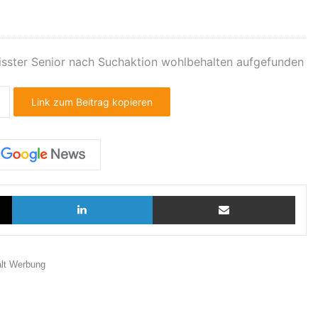
isster Senior nach Suchaktion wohlbehalten aufgefunden
Link zum Beitrag kopieren
X
LinkedIn
Teilen via E-Mail
ält Werbung