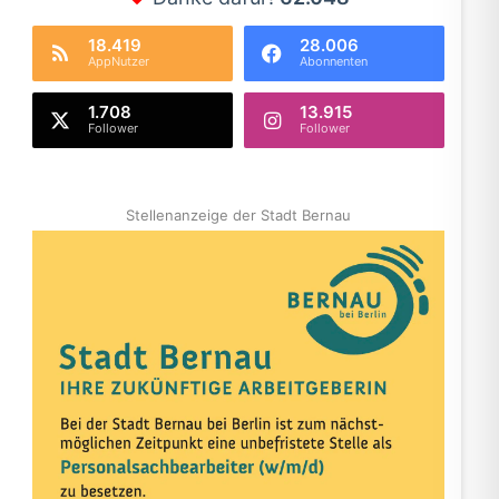
18.419
28.006
AppNutzer
Abonnenten
1.708
13.915
Follower
Follower
Stellenanzeige der Stadt Bernau