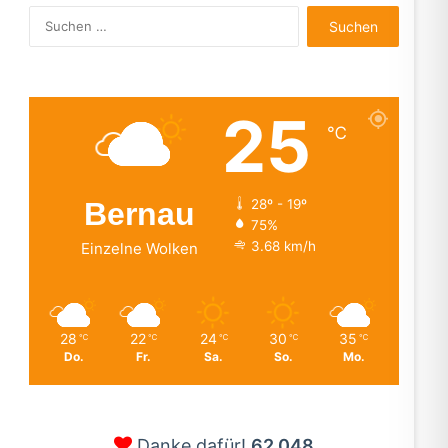
Suchen
nach:
25
℃
Bernau
28º - 19º
75%
3.68 km/h
Einzelne Wolken
28
22
24
30
35
℃
℃
℃
℃
℃
Do.
Fr.
Sa.
So.
Mo.
Danke dafür!
62.048