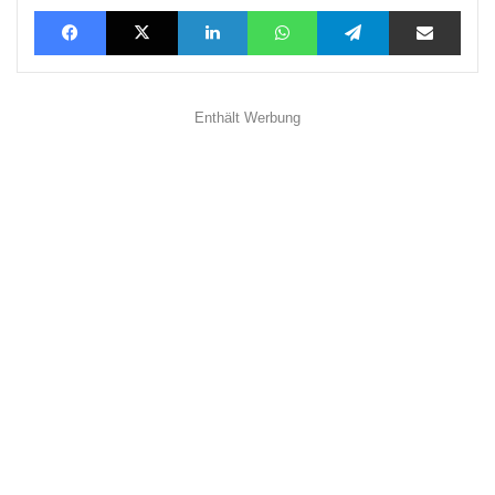
Facebook
X
LinkedIn
WhatsApp
Telegram
Teilen via E-Mail
Enthält Werbung