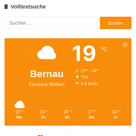
Volltextsuche
Suchen
nach:
19
℃
Bernau
27º - 14º
71%
2.8 km/h
Einzelne Wolken
27
23
25
27
30
℃
℃
℃
℃
℃
Mo.
Di.
Mi.
Do.
Fr.