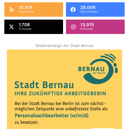
18.419
28.006
AppNutzer
Abonnenten
1.708
13.915
Follower
Follower
Stellenanzeige der Stadt Bernau