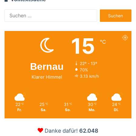
Suchen
nach:
15
℃
Bernau
22º - 13º
70%
3.13 km/h
Klarer Himmel
22
25
31
30
24
℃
℃
℃
℃
℃
Fr.
Sa.
So.
Mo.
Di.
Danke dafür!
62.048