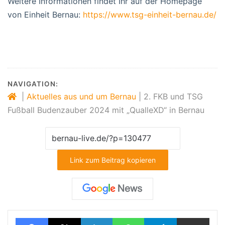
Weitere Informationen findet Ihr auf der Homepage
von Einheit Bernau:
https://www.tsg-einheit-bernau.de/
NAVIGATION:
|
Aktuelles aus und um Bernau
|
2. FKB und TSG
Fußball Budenzauber 2024 mit „QualleXD“ in Bernau
Link zum Beitrag kopieren
Facebook
X
LinkedIn
WhatsApp
Telegram
Teilen via E-Mail