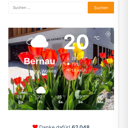
Suchen
nach:
20
℃
Bernau
28º - 18º
79%
1.8 km/h
Einzelne Wolken
28
20
25
29
33
℃
℃
℃
℃
℃
Do.
Fr.
Sa.
So.
Mo.
Danke dafür!
62.048