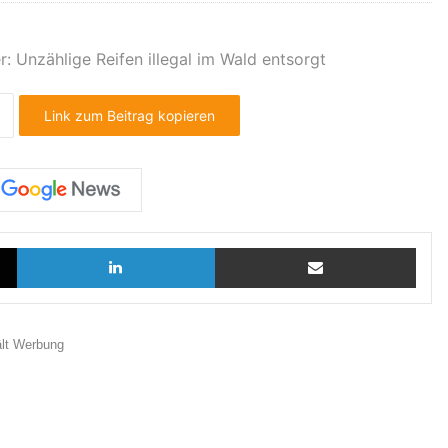
r: Unzählige Reifen illegal im Wald entsorgt
Link zum Beitrag kopieren
X
LinkedIn
Teilen via E-Mail
ält Werbung