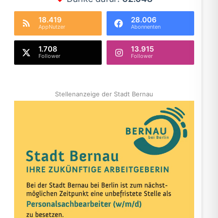
18.419
28.006
AppNutzer
Abonnenten
1.708
13.915
Follower
Follower
Stellenanzeige der Stadt Bernau