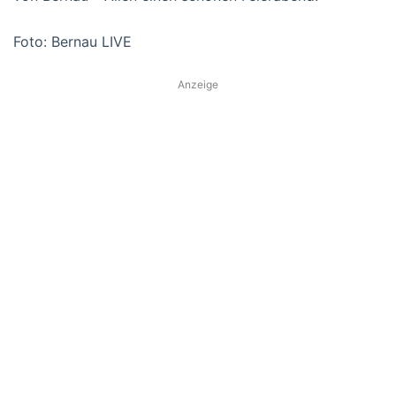
Foto: Bernau LIVE
Anzeige
‪#‎Bernau‬ ‪#‎Barnim‬ ‪#‎Sonnenuntergang‬ ‪#‎BernauLIVE‬
#Sonnenuntergang‪#‎Natur‬ ‪#‎Wetter‬