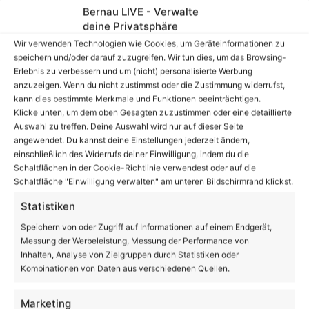
19
Bernau LIVE - Verwalte
℃
deine Privatsphäre
Wir verwenden Technologien wie Cookies, um Geräteinformationen zu
speichern und/oder darauf zuzugreifen. Wir tun dies, um das Browsing-
Erlebnis zu verbessern und um (nicht) personalisierte Werbung
Bernau
22º - 16º
anzuzeigen. Wenn du nicht zustimmst oder die Zustimmung widerrufst,
64%
kann dies bestimmte Merkmale und Funktionen beeinträchtigen.
3.78 km/h
Einzelne Wolken
Klicke unten, um dem oben Gesagten zuzustimmen oder eine detaillierte
Auswahl zu treffen. Deine Auswahl wird nur auf dieser Seite
angewendet. Du kannst deine Einstellungen jederzeit ändern,
einschließlich des Widerrufs deiner Einwilligung, indem du die
22
25
31
32
23
℃
℃
℃
℃
℃
Schaltflächen in der Cookie-Richtlinie verwendest oder auf die
Fr.
Sa.
So.
Mo.
Di.
Schaltfläche "Einwilligung verwalten" am unteren Bildschirmrand klickst.
Statistiken
Danke dafür!
62.048
Speichern von oder Zugriff auf Informationen auf einem Endgerät,
Messung der Werbeleistung, Messung der Performance von
18.419
28.006
Inhalten, Analyse von Zielgruppen durch Statistiken oder
AppNutzer
Abonnenten
Kombinationen von Daten aus verschiedenen Quellen.
1.708
13.915
Marketing
Follower
Follower