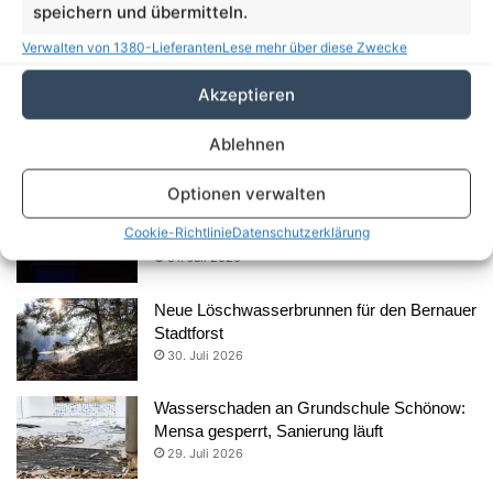
speichern und übermitteln.
Verwalten von 1380-Lieferanten
Lese mehr über diese Zwecke
Aus dem Rathaus
Akzeptieren
Süßes Comeback über den Dächern von
Bernau: Der Rathaushonig ist zurück
Ablehnen
3. August 2026
Optionen verwalten
Dem Himmel so nah: Sonnenfinsternis auf
Cookie-Richtlinie
Datenschutzerklärung
dem Bernauer Rathausdach erleben
31. Juli 2026
Neue Löschwasserbrunnen für den Bernauer
Stadtforst
30. Juli 2026
Wasserschaden an Grundschule Schönow:
Mensa gesperrt, Sanierung läuft
29. Juli 2026