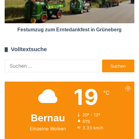
Festumzug zum Erntedankfest in Grüneberg
Volltextsuche
Suchen
nach:
19
℃
Bernau
20º - 13º
61%
3.33 km/h
Einzelne Wolken