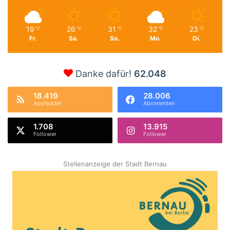
19
26
31
32
23
℃
℃
℃
℃
℃
Fr.
Sa.
So.
Mo.
Di.
Danke dafür!
62.048
18.419
28.006
AppNutzer
Abonnenten
1.708
13.915
Follower
Follower
Stellenanzeige der Stadt Bernau