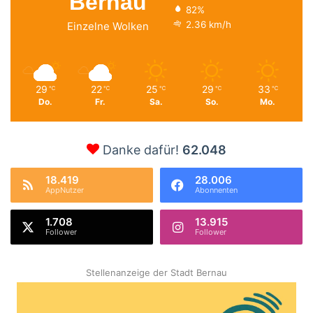
Bernau
82%
2.36 km/h
Einzelne Wolken
29
22
25
29
33
℃
℃
℃
℃
℃
Do.
Fr.
Sa.
So.
Mo.
Danke dafür!
62.048
18.419
28.006
AppNutzer
Abonnenten
1.708
13.915
Follower
Follower
Stellenanzeige der Stadt Bernau