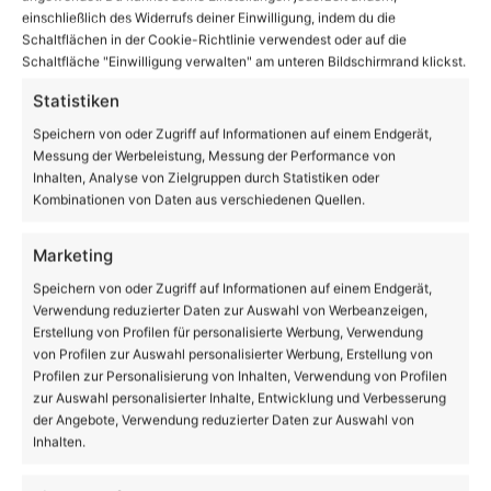
einschließlich des Widerrufs deiner Einwilligung, indem du die
Schaltflächen in der Cookie-Richtlinie verwendest oder auf die
Schaltfläche "Einwilligung verwalten" am unteren Bildschirmrand klickst.
Barnim: 23-jähriger Radfahrer auf der B158 bei
Statistiken
Ahrensfelde tödlich verletzt
Speichern von oder Zugriff auf Informationen auf einem Endgerät,
Messung der Werbeleistung, Messung der Performance von
Inhalten, Analyse von Zielgruppen durch Statistiken oder
Kombinationen von Daten aus verschiedenen Quellen.
Marketing
Speichern von oder Zugriff auf Informationen auf einem Endgerät,
Verwendung reduzierter Daten zur Auswahl von Werbeanzeigen,
Erstellung von Profilen für personalisierte Werbung, Verwendung
von Profilen zur Auswahl personalisierter Werbung, Erstellung von
Willkommen zum 1. Bernauer IFA - Oldtimertreffen in
Profilen zur Personalisierung von Inhalten, Verwendung von Profilen
Bernau bei Berlin
zur Auswahl personalisierter Inhalte, Entwicklung und Verbesserung
der Angebote, Verwendung reduzierter Daten zur Auswahl von
Inhalten.
Volltextsuche