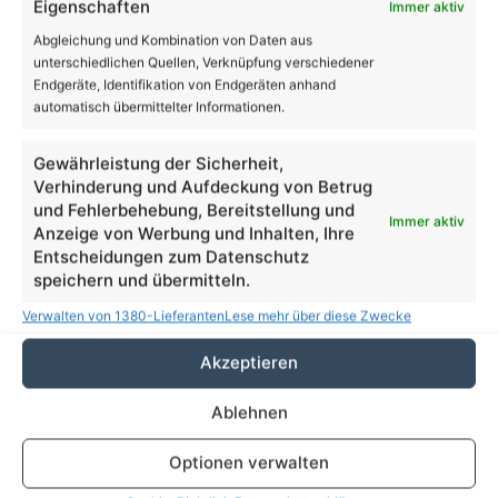
Suchen
Eigenschaften
Immer aktiv
nach:
Abgleichung und Kombination von Daten aus
unterschiedlichen Quellen, Verknüpfung verschiedener
Endgeräte, Identifikation von Endgeräten anhand
27
automatisch übermittelter Informationen.
℃
Gewährleistung der Sicherheit,
Verhinderung und Aufdeckung von Betrug
Bernau
28º - 19º
und Fehlerbehebung, Bereitstellung und
51%
Immer aktiv
Anzeige von Werbung und Inhalten, Ihre
6.14 km/h
Einzelne Wolken
Entscheidungen zum Datenschutz
speichern und übermitteln.
Verwalten von 1380-Lieferanten
Lese mehr über diese Zwecke
27
22
25
30
34
℃
℃
℃
℃
℃
Akzeptieren
Do.
Fr.
Sa.
So.
Mo.
Ablehnen
Danke dafür!
62.048
Optionen verwalten
18.419
28.006