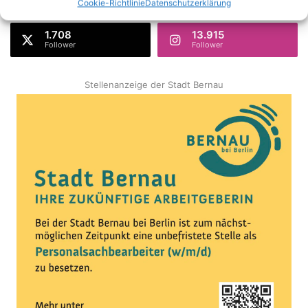
Cookie-Richtlinie
Datenschutzerklärung
AppNutzer
Abonnenten
1.708
13.915
Follower
Follower
Stellenanzeige der Stadt Bernau