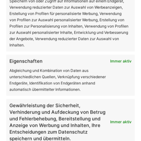
31
Speichern von oder Zugriff auf Informationen auf einem Endgerät,
Verwendung reduzierter Daten zur Auswahl von Werbeanzeigen,
Erstellung von Profilen für personalisierte Werbung, Verwendung
von Profilen zur Auswahl personalisierter Werbung, Erstellung von
Bernau
33º - 20º
Profilen zur Personalisierung von Inhalten, Verwendung von Profilen
38%
zur Auswahl personalisierter Inhalte, Entwicklung und Verbesserung
4.06 km/h
Klarer Himmel
der Angebote, Verwendung reduzierter Daten zur Auswahl von
Inhalten.
Eigenschaften
Immer aktiv
32
28
22
25
28
℃
℃
℃
℃
℃
So.
Mo.
Di.
Mi.
Do.
Abgleichung und Kombination von Daten aus
unterschiedlichen Quellen, Verknüpfung verschiedener
Endgeräte, Identifikation von Endgeräten anhand
Danke dafür!
62.048
automatisch übermittelter Informationen.
18.419
28.006
Gewährleistung der Sicherheit,
AppNutzer
Abonnenten
Verhinderung und Aufdeckung von Betrug
und Fehlerbehebung, Bereitstellung und
1.708
13.915
Immer aktiv
Anzeige von Werbung und Inhalten, Ihre
Follower
Follower
Entscheidungen zum Datenschutz
speichern und übermitteln.