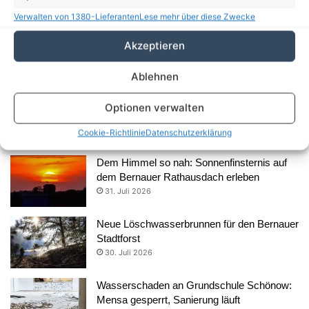
Aus dem Rathaus
Verwalten von 1380-Lieferanten
Lese mehr über diese Zwecke
35 Jahre Herzblut für Kunst und Kultur: Anja
Akzeptieren
Schreier und ihre FRAKIMA Bernau
5. August 2026
Ablehnen
Süßes Comeback über den Dächern von
Optionen verwalten
Bernau: Der Rathaushonig ist zurück
3. August 2026
Cookie-Richtlinie
Datenschutzerklärung
Dem Himmel so nah: Sonnenfinsternis auf
dem Bernauer Rathausdach erleben
31. Juli 2026
Neue Löschwasserbrunnen für den Bernauer
Stadtforst
30. Juli 2026
Wasserschaden an Grundschule Schönow:
Mensa gesperrt, Sanierung läuft