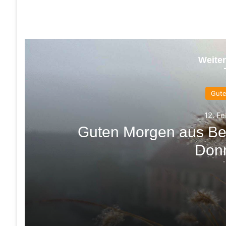
Weiter
Gut
12. F
Guten Morgen aus Be
Don
12. Februar 2026
Guten Morgen aus Bernau und einen schön