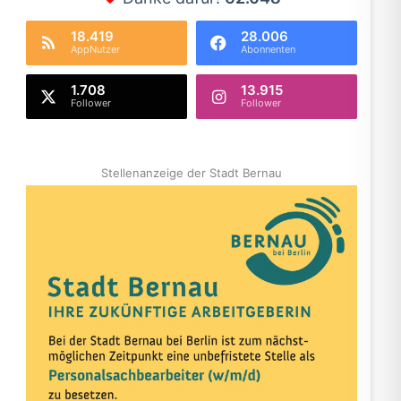
18.419
28.006
AppNutzer
Abonnenten
1.708
13.915
Follower
Follower
Stellenanzeige der Stadt Bernau