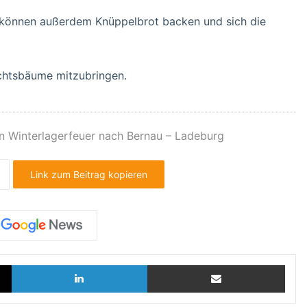
e können außerdem Knüppelbrot backen und sich die
chtsbäume mitzubringen.
 Winterlagerfeuer nach Bernau – Ladeburg
Link zum Beitrag kopieren
X
LinkedIn
Teilen via E-Mail