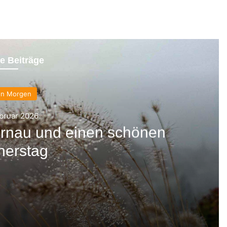
e Beiträge
en Morgen
ebruar 2026
rnau und einen schönen
nerstag
en Donnerstag