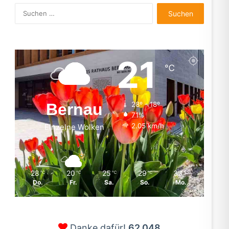
Suchen
nach:
21
℃
Bernau
28º - 18º
71%
2.05 km/h
Einzelne Wolken
28
20
25
29
33
℃
℃
℃
℃
℃
Do.
Fr.
Sa.
So.
Mo.
Danke dafür!
62.048