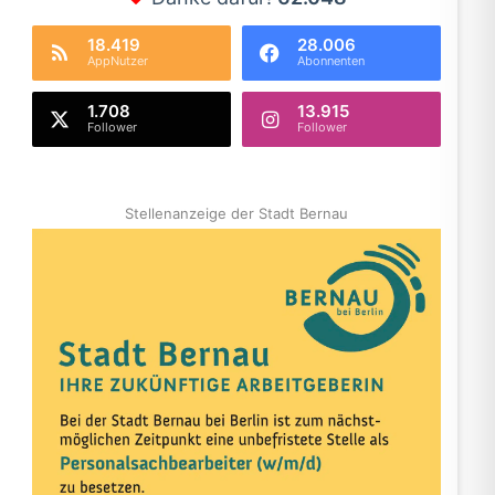
18.419
28.006
AppNutzer
Abonnenten
1.708
13.915
Follower
Follower
Stellenanzeige der Stadt Bernau