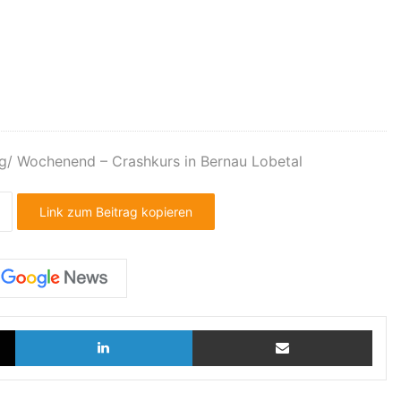
g/ Wochenend – Crashkurs in Bernau Lobetal
Link zum Beitrag kopieren
X
LinkedIn
Teilen via E-Mail