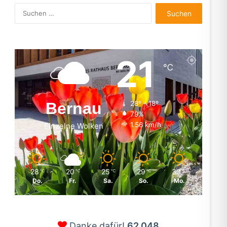
Suchen
nach:
21
℃
Bernau
28º - 18º
79%
1.56 km/h
Einzelne Wolken
28
20
25
29
33
℃
℃
℃
℃
℃
Do.
Fr.
Sa.
So.
Mo.
Danke dafür!
62.048