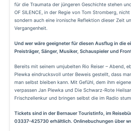
für die Traumata der jüngeren Geschichte stehen und
OF SILENCE, in der Regie von Tom Stromberg, nicht 
sondern auch eine ironische Reflektion dieser Zeit 
Vergangenheit.
Und wer wäre geeigneter für diesen Ausflug in die 
Preisträger, Sänger, Musiker, Schauspieler und Fro
Bereits mit seinem umjubelten Rio Reiser – Abend, e
Plewka eindrucksvoll unter Beweis gestellt, dass ma
man selbst bleiben kann. Mit Gefühl, dem ihm eigen
verpassen Jan Plewka und Die Schwarz-Rote Heilsa
Frischzellenkur und bringen selbst die im Radio st
Tickets sind in der Bernauer Touristinfo, im Reiseb
03337-425730 erhältlich. Onlinebuchungen über ww