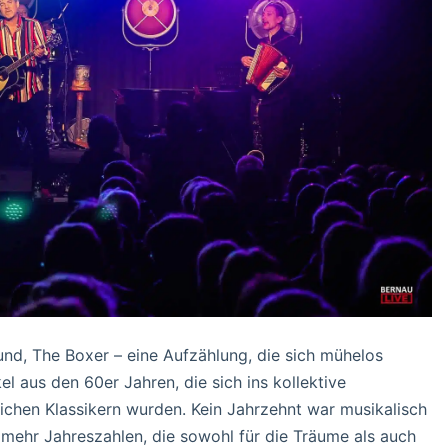
d, The Boxer – eine Aufzählung, die sich mühelos
l aus den 60er Jahren, die sich ins kollektive
chen Klassikern wurden. Kein Jahrzehnt war musikalisch
t mehr Jahreszahlen, die sowohl für die Träume als auch