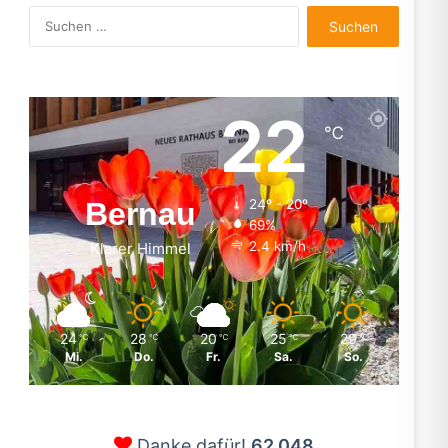
Suchen
nach:
22
℃
Bernau
24º - 20º
69%
2.4 km/h
Klarer Himmel
24
28
20
25
29
℃
℃
℃
℃
℃
Mi.
Do.
Fr.
Sa.
So.
Danke dafür!
62.048