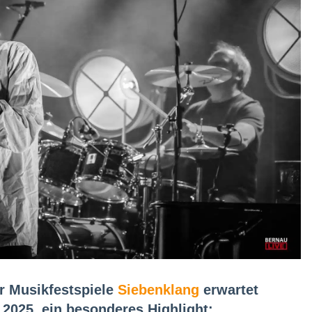
r Musikfestspiele
Siebenklang
erwartet
2025, ein besonderes Highlight: