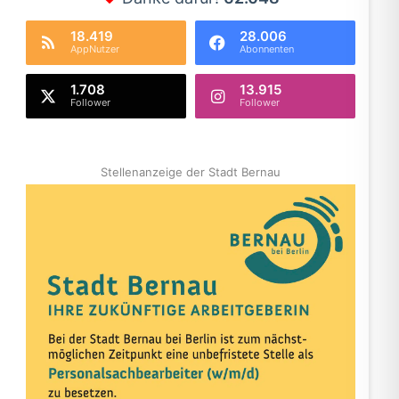
18.419
28.006
AppNutzer
Abonnenten
1.708
13.915
Follower
Follower
Stellenanzeige der Stadt Bernau