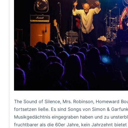
The Sound of Silence, Mrs. Robinson, Homeward Boun
fortsetzen ließe. Es sind Songs von Simon & Garfunke
Musikgedächtnis eingegraben haben und zu unsterbli
fruchtbarer als die 60er Jahre, kein Jahrzehnt biete