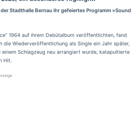
der Stadthalle Bernau ihr gefeiertes Programm »Sound
ce“ 1964 a​uf ihrem Debütalbum veröffentlichten, fand
d​ie Wiederveröffentlichung a​ls Single ein Jahr später,
nd einem Schlagzeug n​eu arrangiert wurde, katapultierte
n Hit.
nzeige