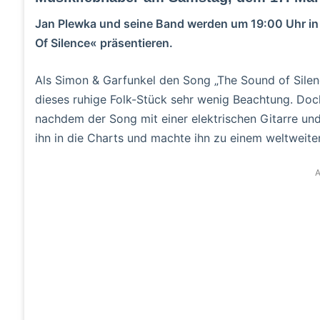
Jan Plewka und seine Band werden um 19:00 Uhr in 
Of Silence« präsentieren.
Als Simon & Garfunkel den Song „The Sound o​f Silen
dieses ruhige Folk-Stück sehr wenig Beachtung. Doch 
nachdem d​er Song m​it einer elektrischen Gitarre u​
ihn in d​ie Charts u​nd machte i​hn zu e​inem weltweite
A