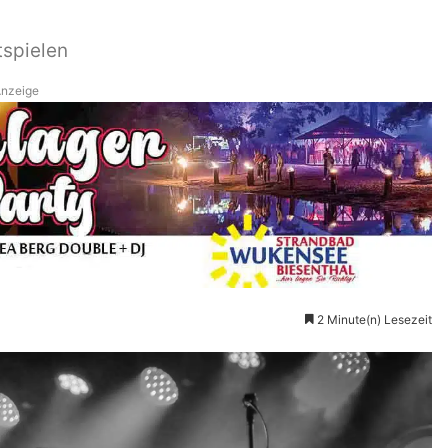
tspielen
nzeige
2 Minute(n) Lesezeit