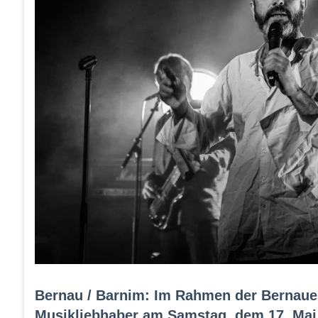
Bernau / Barnim: Im Rahmen der Bernaue
Musikliebhaber am Samstag, dem 17. Mai 