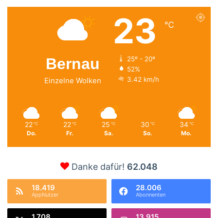
23
℃
Bernau
25º - 20º
52%
3.42 km/h
Einzelne Wolken
22
22
25
30
34
℃
℃
℃
℃
℃
Do.
Fr.
Sa.
So.
Mo.
Danke dafür!
62.048
18.419
28.006
AppNutzer
Abonnenten
1.708
13.915