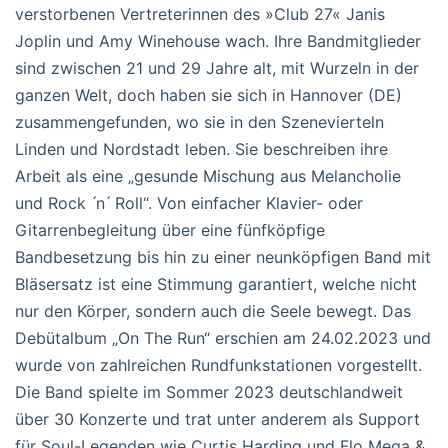
verstorbenen Vertreterinnen des »Club 27« Janis
Joplin und Amy Winehouse wach. Ihre Bandmitglieder
sind zwischen 21 und 29 Jahre alt, mit Wurzeln in der
ganzen Welt, doch haben sie sich in Hannover (DE)
zusammengefunden, wo sie in den Szenevierteln
Linden und Nordstadt leben. Sie beschreiben ihre
Arbeit als eine „gesunde Mischung aus Melancholie
und Rock ́n ́ Roll“. Von einfacher Klavier- oder
Gitarrenbegleitung über eine fünfköpfige
Bandbesetzung bis hin zu einer neunköpfigen Band mit
Bläsersatz ist eine Stimmung garantiert, welche nicht
nur den Körper, sondern auch die Seele bewegt. Das
Debütalbum „On The Run“ erschien am 24.02.2023 und
wurde von zahlreichen Rundfunkstationen vorgestellt.
Die Band spielte im Sommer 2023 deutschlandweit
über 30 Konzerte und trat unter anderem als Support
für Soul-Legenden wie Curtis Harding und Flo Mega &