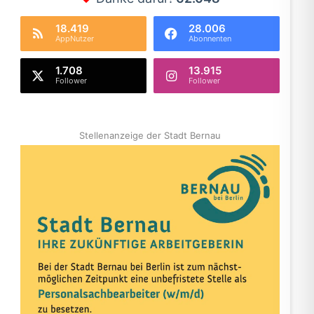
18.419
28.006
AppNutzer
Abonnenten
1.708
13.915
Follower
Follower
Stellenanzeige der Stadt Bernau