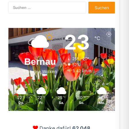
Suchen
nach:
23
℃
Bernau
25º - 20º
52%
3.42 km/h
Einzelne Wolken
22
22
25
30
34
℃
℃
℃
℃
℃
Do.
Fr.
Sa.
So.
Mo.
Danke dafür!
62.048