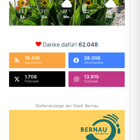
25
31
27
22
25
℃
℃
℃
℃
℃
Sa.
So.
Mo.
Di.
Mi.
Danke dafür!
62.048
18.419
28.006
AppNutzer
Abonnenten
1.708
13.915
Follower
Follower
Stellenanzeige der Stadt Bernau