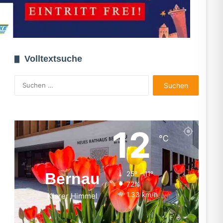
Volltextsuche
Suchen
nach:
12
℃
Bernau
25º - 11º
72%
1.33 km/h
Klarer Himmel