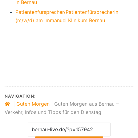
in Bernau
Patientenfürsprecher/Patientenfürsprecherin
(m/w/d) am Immanuel Klinikum Bernau
Bernau, Bernau bei Berlin, Stadt Bernau,
Veranstaltungen Bernau, Verkehr Bernau,
Bernau LIVE, Stadtmagazin Bernau,
Veranstaltungen Barnim, Hussitenfest
Bernau,
NAVIGATION:
|
Guten Morgen
|
Guten Morgen aus Bernau –
Verkehr, Infos und Tipps für den Dienstag