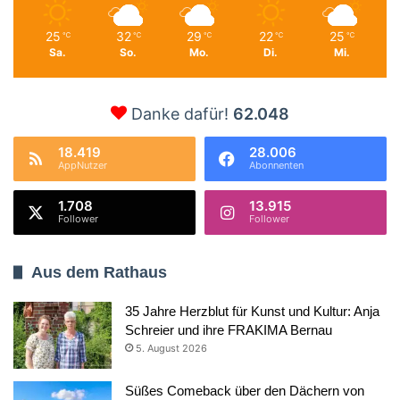
25
32
29
22
25
℃
℃
℃
℃
℃
Sa.
So.
Mo.
Di.
Mi.
Danke dafür!
62.048
18.419
28.006
AppNutzer
Abonnenten
1.708
13.915
Follower
Follower
Aus dem Rathaus
35 Jahre Herzblut für Kunst und Kultur: Anja
Schreier und ihre FRAKIMA Bernau
5. August 2026
Süßes Comeback über den Dächern von