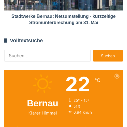
Stadtwerke Bernau: Netzumstellung - kurzzeitige
Stromunterbrechung am 31. Mai
Volltextsuche
Suchen
nach:
22
℃
Bernau
25º - 15º
51%
0.94 km/h
Klarer Himmel