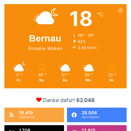
18
℃
Bernau
19º - 16º
62%
2.58 km/h
Einzelne Wolken
17
26
31
29
23
℃
℃
℃
℃
℃
Fr.
Sa.
So.
Mo.
Di.
Danke dafür!
62.048
18.419
28.006
AppNutzer
Abonnenten
1.708
13.915