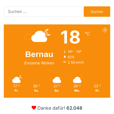
Suchen
nach:
18
℃
Bernau
19º - 16º
62%
2.58 km/h
Einzelne Wolken
17
26
31
29
23
℃
℃
℃
℃
℃
Fr.
Sa.
So.
Mo.
Di.
Danke dafür!
62.048