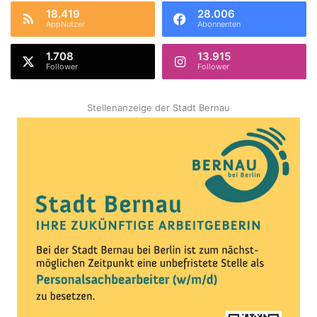
18.419
28.006
AppNutzer
Abonnenten
1.708
13.915
Follower
Follower
Stellenanzeige der Stadt Bernau