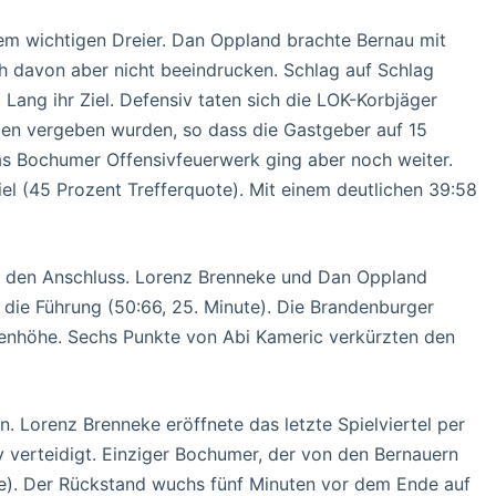
inem wichtigen Dreier. Dan Oppland brachte Bernau mit
ch davon aber nicht beeindrucken. Schlag auf Schlag
Lang ihr Ziel. Defensiv taten sich die LOK-Korbjäger
cen vergeben wurden, so dass die Gastgeber auf 15
as Bochumer Offensivfeuerwerk ging aber noch weiter.
Ziel (45 Prozent Trefferquote). Mit einem deutlichen 39:58
 den Anschluss. Lorenz Brenneke und Dan Oppland
 die Führung (50:66, 25. Minute). Die Brandenburger
ugenhöhe. Sechs Punkte von Abi Kameric verkürzten den
. Lorenz Brenneke eröffnete das letzte Spielviertel per
v verteidigt. Einziger Bochumer, der von den Bernauern
e). Der Rückstand wuchs fünf Minuten vor dem Ende auf