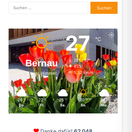
Suchen
nach:
27
℃
Bernau
28º - 19º
45%
5.32 km/h
Klarer Himmel
26
22
25
30
34
℃
℃
℃
℃
℃
Do.
Fr.
Sa.
So.
Mo.
Danke dafür!
62.048