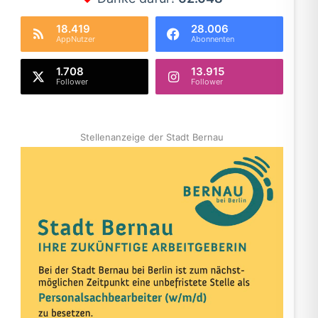
18.419
28.006
AppNutzer
Abonnenten
1.708
13.915
Follower
Follower
Stellenanzeige der Stadt Bernau