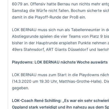
60:79 an. Offensiv hatte Bernau nun nichts mehr ent
Samstag die Würfe nicht fallen. Bochum sicherte s
damit in die Playoff-Runde der ProB ein.
LOK BERNAU muss sich nun als Tabellenneunter in de
Abstiegsrunde spielen die vier Teams von Platz 9 bis
bisher in der Hauptrunde erspielten Punkte nehmen 
49ers Stahnsdorf, ART Giants Düsseldorf und Iserlo
Playdowns: LOK BERNAU nächste Woche auswärts i
LOK BERNAU muss zum Start in die Playdowns nächs
(14.3.2020 um 19.30 Uhr, Matthias-Grothe-Halle). Di
gegeben.
LOK-Coach René Schilling: „Es war ein sehr schwier
Oppland stark verteidigt und ihn nahezu aus dem S