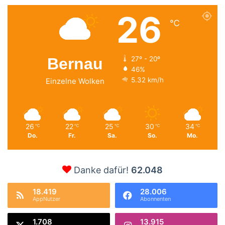
26
℃
Bernau
27º - 20º
46%
5.32 km/h
Einzelne Wolken
26
22
25
30
34
℃
℃
℃
℃
℃
Do.
Fr.
Sa.
So.
Mo.
Danke dafür!
62.048
18.419
28.006
AppNutzer
Abonnenten
1.708
13.915