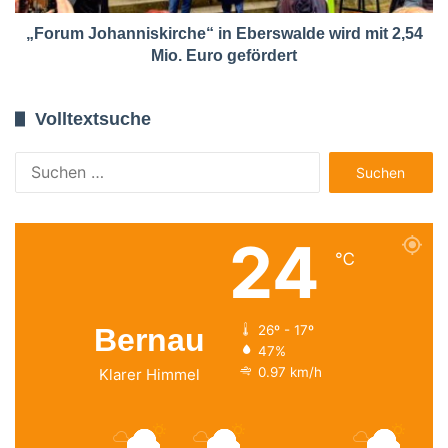
„Forum Johanniskirche“ in Eberswalde wird mit 2,54
Mio. Euro gefördert
Volltextsuche
Suchen
nach:
24
℃
Bernau
26º - 17º
47%
0.97 km/h
Klarer Himmel