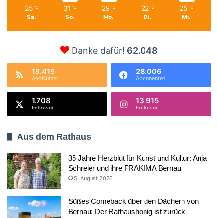
25
31
29
22
25
℃
℃
℃
℃
℃
Sa.
So.
Mo.
Di.
Mi.
Danke dafür!
62.048
18.419
28.006
AppNutzer
Abonnenten
1.708
13.915
Follower
Follower
Aus dem Rathaus
35 Jahre Herzblut für Kunst und Kultur: Anja
Schreier und ihre FRAKIMA Bernau
5. August 2026
Süßes Comeback über den Dächern von
Bernau: Der Rathaushonig ist zurück