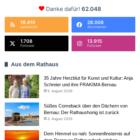
Danke dafür!
62.048
18.419
28.006
AppNutzer
Abonnenten
1.708
13.915
Follower
Follower
Aus dem Rathaus
35 Jahre Herzblut für Kunst und Kultur: Anja
Schreier und ihre FRAKIMA Bernau
5. August 2026
Süßes Comeback über den Dächern von
Bernau: Der Rathaushonig ist zurück
3. August 2026
Dem Himmel so nah: Sonnenfinsternis auf