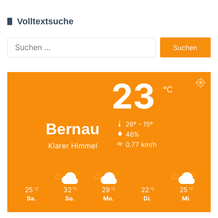
Volltextsuche
Suchen
nach:
23
℃
Bernau
26º - 15º
46%
0.77 km/h
Klarer Himmel
25
32
29
22
25
℃
℃
℃
℃
℃
Sa.
So.
Mo.
Di.
Mi.