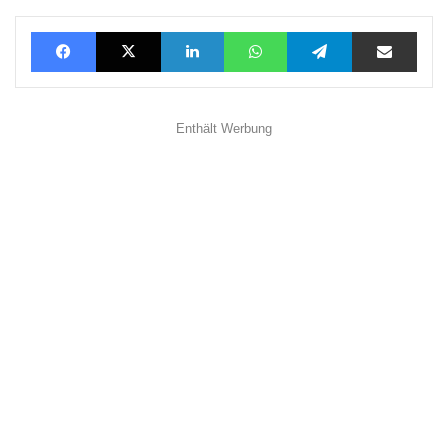
Facebook
X
LinkedIn
WhatsApp
Telegram
Teilen via E-Mail
Enthält Werbung