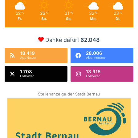
22
26
31
32
23
℃
℃
℃
℃
℃
Fr.
Sa.
So.
Mo.
Di.
Danke dafür!
62.048
18.419
28.006
AppNutzer
Abonnenten
1.708
13.915
Follower
Follower
Stellenanzeige der Stadt Bernau