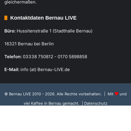
gleichermaßen.
Kontaktdaten Bernau LIVE
Büro:
Hussitenstraße 1 (Stadthalle Bernau)
16321 Bernau bei Berlin
Telefon:
03338 750812 - 0170 5898858
E-Mail:
info (at) Bernau-LIVE.de
© Bernau LIVE 2010 - 2026. Alle Rechte vorbehalten. | Mit
und
viel Kaffee in Bernau gemacht.
| Datenschutz
Cookie Richtlinie, Datenschutz und Einstellungen
RSS
Facebook
X
Instagram
S