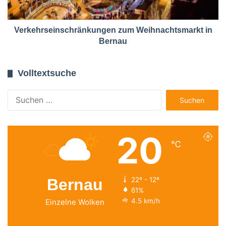
Verkehrseinschränkungen zum Weihnachtsmarkt in
Bernau
Volltextsuche
Suchen
nach:
20
℃
Bernau
22º - 12º
61%
4.5 km/h
Einzelne Wolken