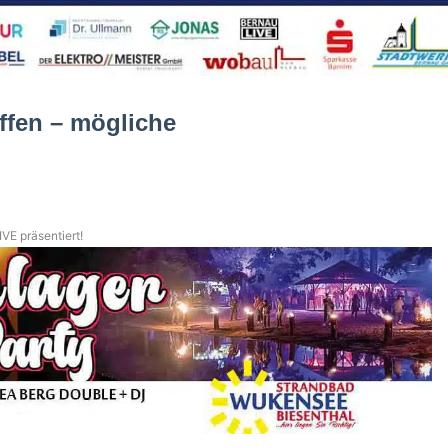
ffen – mögliche
n
VE präsentiert!