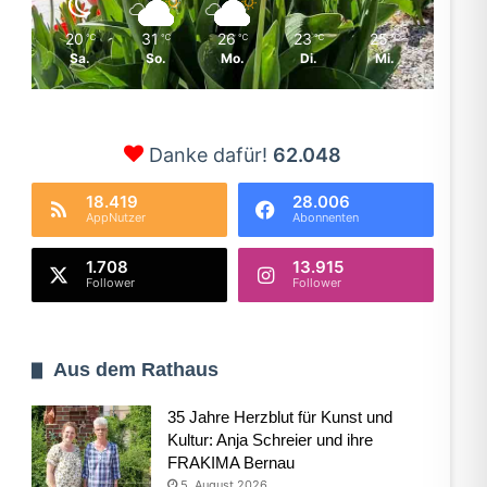
20
31
26
23
25
℃
℃
℃
℃
℃
Sa.
So.
Mo.
Di.
Mi.
Danke dafür!
62.048
18.419
28.006
AppNutzer
Abonnenten
1.708
13.915
Follower
Follower
Aus dem Rathaus
35 Jahre Herzblut für Kunst und
Kultur: Anja Schreier und ihre
FRAKIMA Bernau
5. August 2026