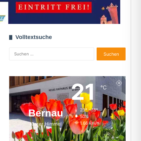
Volltextsuche
Suchen
nach:
21
℃
Bernau
23º - 18º
50%
1.66 km/h
Klarer Himmel