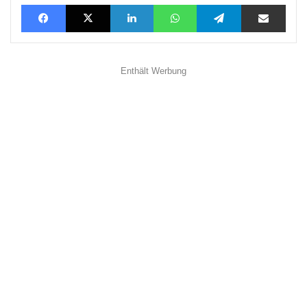
Facebook
X
LinkedIn
WhatsApp
Telegram
Teilen via E-Mail
Enthält Werbung