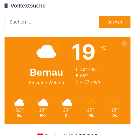
Volltextsuche
Suchen
nach:
19
℃
Bernau
32º - 18º
65%
4.37 km/h
Einzelne Wolken
32
28
23
25
28
℃
℃
℃
℃
℃
So.
Mo.
Di.
Mi.
Do.