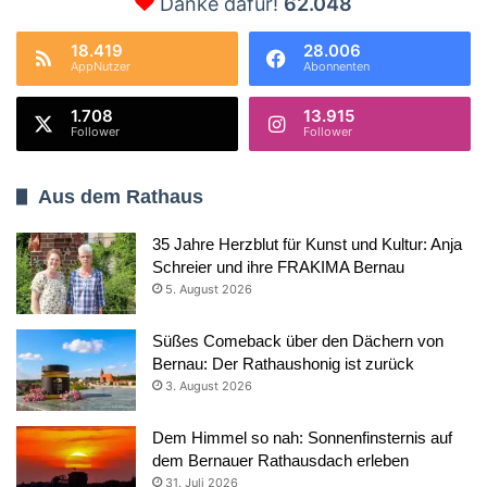
Danke dafür!
62.048
18.419
28.006
AppNutzer
Abonnenten
1.708
13.915
Follower
Follower
Aus dem Rathaus
35 Jahre Herzblut für Kunst und Kultur: Anja
Schreier und ihre FRAKIMA Bernau
5. August 2026
Süßes Comeback über den Dächern von
Bernau: Der Rathaushonig ist zurück
3. August 2026
Dem Himmel so nah: Sonnenfinsternis auf
dem Bernauer Rathausdach erleben
31. Juli 2026