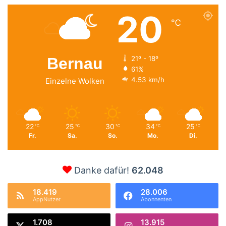
20
℃
Bernau
21º - 18º
61%
4.53 km/h
Einzelne Wolken
22
25
30
34
25
℃
℃
℃
℃
℃
Fr.
Sa.
So.
Mo.
Di.
Danke dafür!
62.048
18.419
28.006
AppNutzer
Abonnenten
1.708
13.915