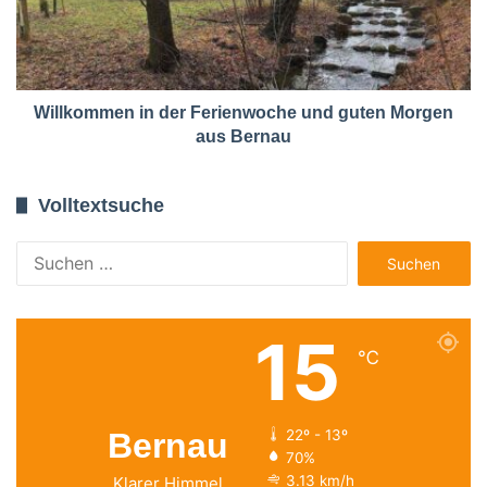
Willkommen in der Ferienwoche und guten Morgen
aus Bernau
Volltextsuche
Suchen
nach:
15
℃
Bernau
22º - 13º
70%
3.13 km/h
Klarer Himmel