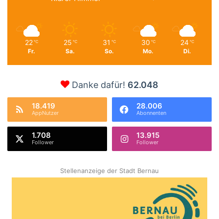
22
25
31
30
24
℃
℃
℃
℃
℃
Fr.
Sa.
So.
Mo.
Di.
Danke dafür!
62.048
18.419
28.006
AppNutzer
Abonnenten
1.708
13.915
Follower
Follower
Stellenanzeige der Stadt Bernau