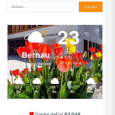
Suchen
nach:
23
℃
Bernau
25º - 20º
52%
3.42 km/h
Einzelne Wolken
22
22
25
30
34
℃
℃
℃
℃
℃
Do.
Fr.
Sa.
So.
Mo.
Danke dafür!
62.048