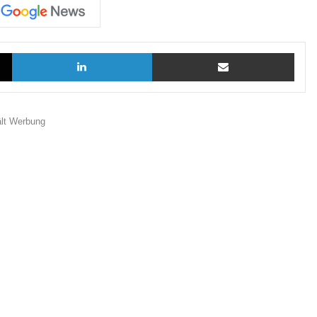
X
LinkedIn
Teilen via E-Mail
ält Werbung