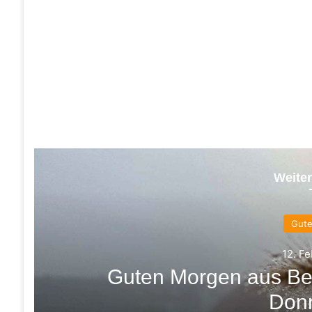
Weiter
Gut
12. F
Guten Morgen aus Be
Don