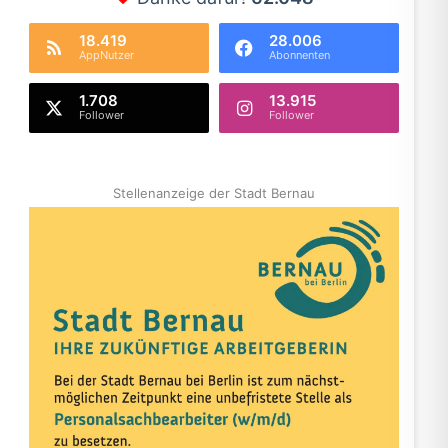
18.419
28.006
AppNutzer
Abonnenten
1.708
13.915
Follower
Follower
Stellenanzeige der Stadt Bernau