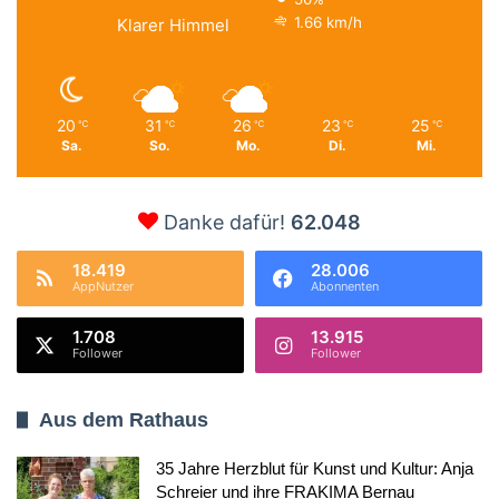
1.66 km/h
Klarer Himmel
20
31
26
23
25
℃
℃
℃
℃
℃
Sa.
So.
Mo.
Di.
Mi.
Danke dafür!
62.048
18.419
28.006
AppNutzer
Abonnenten
1.708
13.915
Follower
Follower
Aus dem Rathaus
35 Jahre Herzblut für Kunst und Kultur: Anja
Schreier und ihre FRAKIMA Bernau