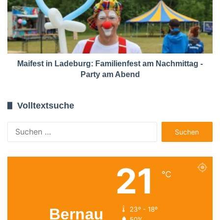
Maifest in Ladeburg: Familienfest am Nachmittag -
Party am Abend
Volltextsuche
Suchen
nach:
21
℃
Bernau
23º - 18º
50%