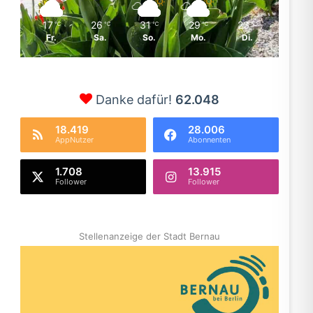
17
26
31
29
23
℃
℃
℃
℃
℃
Fr.
Sa.
So.
Mo.
Di.
Danke dafür!
62.048
18.419
28.006
AppNutzer
Abonnenten
1.708
13.915
Follower
Follower
Stellenanzeige der Stadt Bernau