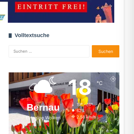
Volltextsuche
Suchen
nach:
18
℃
Bernau
19º - 16º
62%
2.58 km/h
Einzelne Wolken