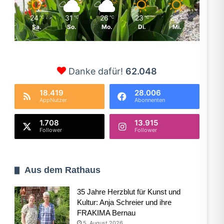
24
31
26
23
25
℃
℃
℃
℃
℃
Sa.
So.
Mo.
Di.
Mi.
Danke dafür!
62.048
18.419
28.006
AppNutzer
Abonnenten
1.708
13.915
Follower
Follower
Aus dem Rathaus
35 Jahre Herzblut für Kunst und
Kultur: Anja Schreier und ihre
FRAKIMA Bernau
5. August 2026