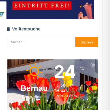
Volltextsuche
Suchen
nach:
24
℃
Bernau
25º - 17º
44%
0.73 km/h
Klarer Himmel