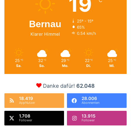
19
℃
Bernau
25º - 15º
65%
0.54 km/h
Klarer Himmel
25
32
29
22
25
℃
℃
℃
℃
℃
Sa.
So.
Mo.
Di.
Mi.
Danke dafür!
62.048
18.419
28.006
AppNutzer
Abonnenten
1.708
13.915
Follower
Follower