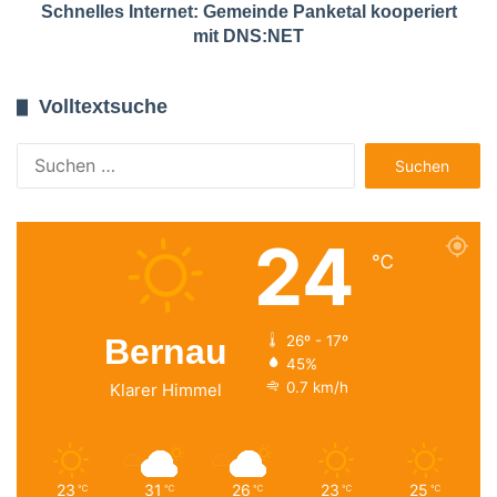
Schnelles Internet: Gemeinde Panketal kooperiert
mit DNS:NET
Volltextsuche
Suchen
nach:
24
℃
Bernau
26º - 17º
45%
0.7 km/h
Klarer Himmel
23
31
26
23
25
℃
℃
℃
℃
℃