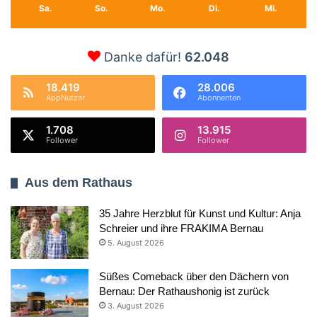
Sa.
So.
Mo.
Di.
Mi.
Danke dafür!
62.048
18.419
28.006
AppNutzer
Abonnenten
1.708
13.915
Follower
Follower
Aus dem Rathaus
35 Jahre Herzblut für Kunst und Kultur: Anja
Schreier und ihre FRAKIMA Bernau
5. August 2026
Süßes Comeback über den Dächern von
Bernau: Der Rathaushonig ist zurück
3. August 2026