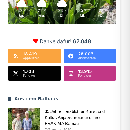
32
27
23
25
28
℃
℃
℃
℃
℃
So.
Mo.
Di.
Mi.
Do.
Danke dafür!
62.048
18.419
28.006
AppNutzer
Abonnenten
1.708
13.915
Follower
Follower
Aus dem Rathaus
35 Jahre Herzblut für Kunst und
Kultur: Anja Schreier und ihre
FRAKIMA Bernau
5. August 2026