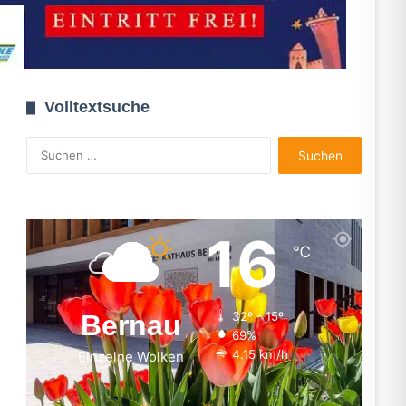
Volltextsuche
Suchen
nach:
16
℃
Bernau
32º - 15º
69%
4.15 km/h
Einzelne Wolken