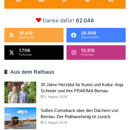
So.
Mo.
Di.
Mi.
Do.
Danke dafür!
62.048
18.419
28.006
AppNutzer
Abonnenten
1.708
13.915
Follower
Follower
Aus dem Rathaus
35 Jahre Herzblut für Kunst und Kultur: Anja
Schreier und ihre FRAKIMA Bernau
5. August 2026
Süßes Comeback über den Dächern von
Bernau: Der Rathaushonig ist zurück
3. August 2026