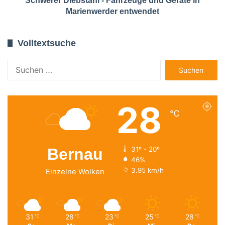
Schwerer Diebstahl - Fahrzeuge und Geräte in
Marienwerder entwendet
Volltextsuche
Suchen
nach:
28
℃
Bernau
31º - 20º
46%
3.95 km/h
Einzelne Wolken
31
28
23
25
28
℃
℃
℃
℃
℃