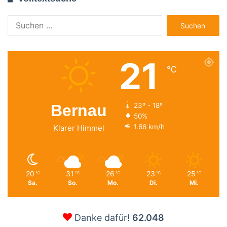
Suchen
nach:
21
℃
Bernau
23º - 18º
50%
1.66 km/h
Klarer Himmel
20
31
26
23
25
℃
℃
℃
℃
℃
Sa.
So.
Mo.
Di.
Mi.
Danke dafür!
62.048