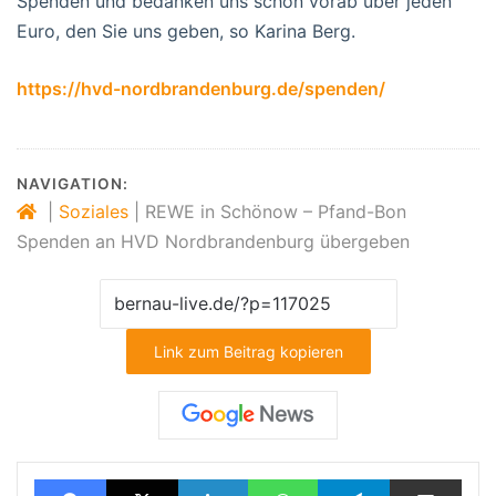
Spenden und bedanken uns schon vorab über jeden
Euro, den Sie uns geben, so Karina Berg.
https://hvd-nordbrandenburg.de/spenden/
NAVIGATION:
|
Soziales
|
REWE in Schönow – Pfand-Bon
Spenden an HVD Nordbrandenburg übergeben
Link zum Beitrag kopieren
Facebook
X
LinkedIn
WhatsApp
Telegram
Teilen via E-Mail