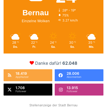
Bernau
28º - 19º
75%
3.27 km/h
Einzelne Wolken
28
22
24
30
35
℃
℃
℃
℃
℃
Do.
Fr.
Sa.
So.
Mo.
Danke dafür!
62.048
18.419
28.006
AppNutzer
Abonnenten
1.708
13.915
Follower
Follower
Stellenanzeige der Stadt Bernau