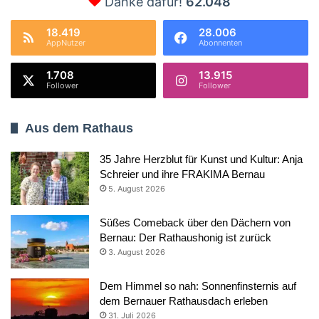
Danke dafür!
62.048
18.419
28.006
AppNutzer
Abonnenten
1.708
13.915
Follower
Follower
Aus dem Rathaus
35 Jahre Herzblut für Kunst und Kultur: Anja
Schreier und ihre FRAKIMA Bernau
5. August 2026
Süßes Comeback über den Dächern von
Bernau: Der Rathaushonig ist zurück
3. August 2026
Dem Himmel so nah: Sonnenfinsternis auf
dem Bernauer Rathausdach erleben
31. Juli 2026