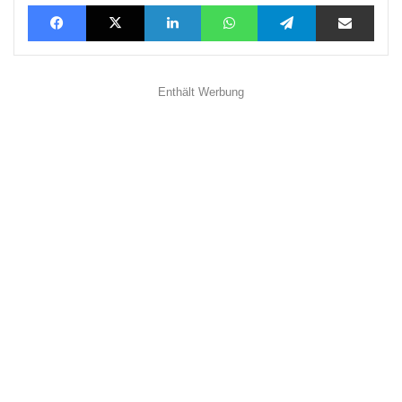
Facebook
X
LinkedIn
WhatsApp
Telegram
Teilen via E-Mail
Enthält Werbung