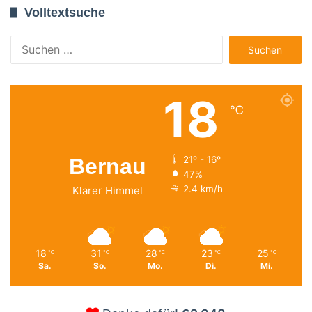
Volltextsuche
Suchen
nach:
18
℃
Bernau
21º - 16º
47%
2.4 km/h
Klarer Himmel
18
31
28
23
25
℃
℃
℃
℃
℃
Sa.
So.
Mo.
Di.
Mi.