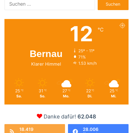
Suchen
nach:
12
℃
Bernau
25º - 11º
71%
1.53 km/h
Klarer Himmel
25
31
27
22
25
℃
℃
℃
℃
℃
Sa.
So.
Mo.
Di.
Mi.
Danke dafür!
62.048
18.419
28.006