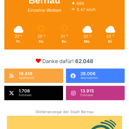
Bernau
69%
3.47 km/h
Einzelne Wolken
22
25
31
32
23
℃
℃
℃
℃
℃
Fr.
Sa.
So.
Mo.
Di.
Danke dafür!
62.048
18.419
28.006
AppNutzer
Abonnenten
1.708
13.915
Follower
Follower
Stellenanzeige der Stadt Bernau