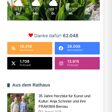
32
27
23
25
28
℃
℃
℃
℃
℃
So.
Mo.
Di.
Mi.
Do.
Danke dafür!
62.048
18.419
28.006
AppNutzer
Abonnenten
1.708
13.915
Follower
Follower
Aus dem Rathaus
35 Jahre Herzblut für Kunst und
Kultur: Anja Schreier und ihre
FRAKIMA Bernau
5. August 2026