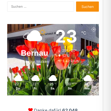
Suchen
nach:
23
℃
Bernau
25º - 20º
52%
3.42 km/h
Einzelne Wolken
22
22
25
30
34
℃
℃
℃
℃
℃
Do.
Fr.
Sa.
So.
Mo.
Danke dafür!
62.048