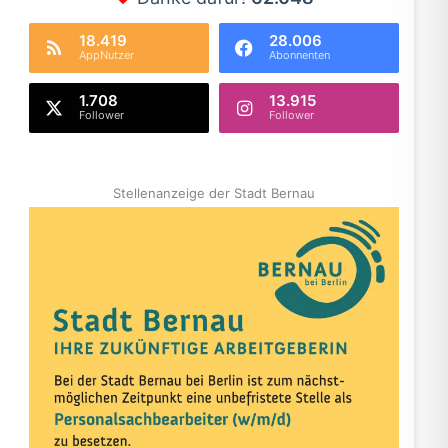
18.419
28.006
AppNutzer
Abonnenten
1.708
13.915
Follower
Follower
Stellenanzeige der Stadt Bernau