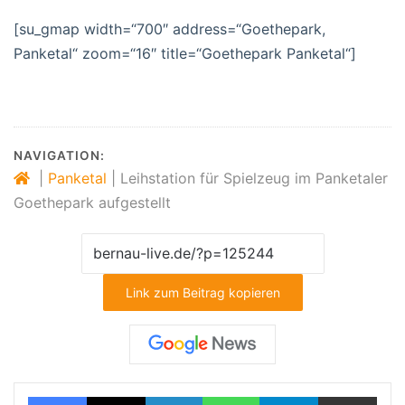
[su_gmap width=“700″ address=“Goethepark,
Panketal“ zoom=“16″ title=“Goethepark Panketal“]
NAVIGATION:
|
Panketal
|
Leihstation für Spielzeug im Panketaler
Goethepark aufgestellt
Link zum Beitrag kopieren
Facebook
X
LinkedIn
WhatsApp
Telegram
Teilen via E-Mail