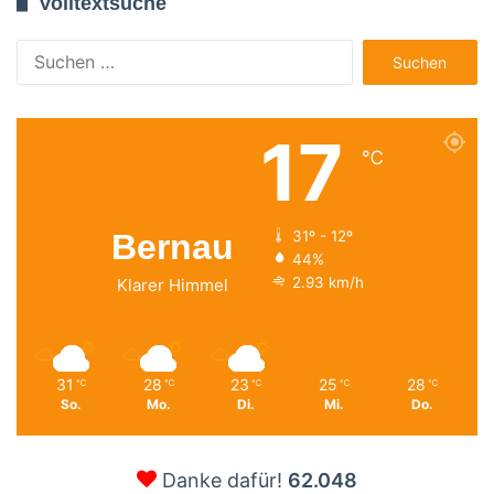
Volltextsuche
Suchen
nach:
17
℃
Bernau
31º - 12º
44%
2.93 km/h
Klarer Himmel
31
28
23
25
28
℃
℃
℃
℃
℃
So.
Mo.
Di.
Mi.
Do.
Danke dafür!
62.048