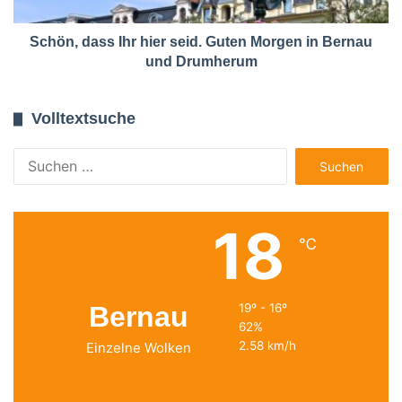
Schön, dass Ihr hier seid. Guten Morgen in Bernau
und Drumherum
Volltextsuche
Suchen
nach:
18
℃
Bernau
19º - 16º
62%
2.58 km/h
Einzelne Wolken