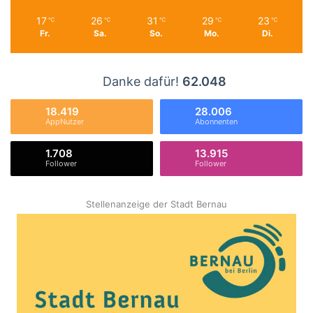
17
26
31
29
23
℃
℃
℃
℃
℃
Fr.
Sa.
So.
Mo.
Di.
Danke dafür!
62.048
18.419
28.006
AppNutzer
Abonnenten
1.708
13.915
Follower
Follower
Stellenanzeige der Stadt Bernau