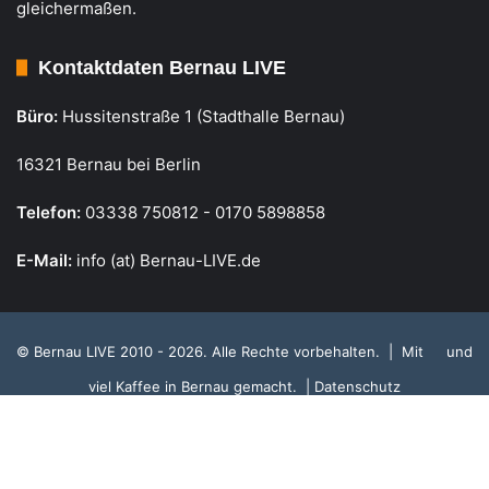
gleichermaßen.
Kontaktdaten Bernau LIVE
Büro:
Hussitenstraße 1 (Stadthalle Bernau)
16321 Bernau bei Berlin
Telefon:
03338 750812 - 0170 5898858
E-Mail:
info (at) Bernau-LIVE.de
© Bernau LIVE 2010 - 2026. Alle Rechte vorbehalten. | Mit
und
viel Kaffee in Bernau gemacht.
| Datenschutz
Cookie Richtlinie, Datenschutz und Einstellungen
RSS
Facebook
X
Instagram
S