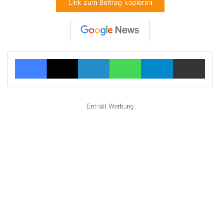
Link zum Beitrag kopieren
Facebook
X
LinkedIn
WhatsApp
Telegram
Teilen via E-Mail
Enthält Werbung