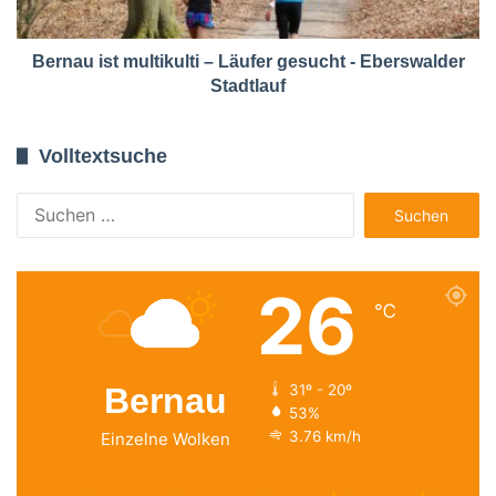
Bernau ist multikulti – Läufer gesucht - Eberswalder
Stadtlauf
Volltextsuche
Suchen
nach:
26
℃
Bernau
31º - 20º
53%
3.76 km/h
Einzelne Wolken