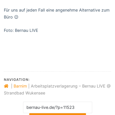
Für uns auf jeden Fall eine angenehme Alternative zum
Büro 😉
Foto: Bernau LIVE
‪#‎
Bernau‬
‪#‎
Wukensee‬
‪#‎
Barnim‬
‪#‎
Biesenthal‬
‪#‎
Sommer‬
‪#‎
BernauLIVE‬
, Strandbad Wukensee, Biesenthal,
Wukensee
NAVIGATION:
|
Barnim
|
Arbeitsplatzverlagerung – Bernau LIVE @
Strandbad Wukensee