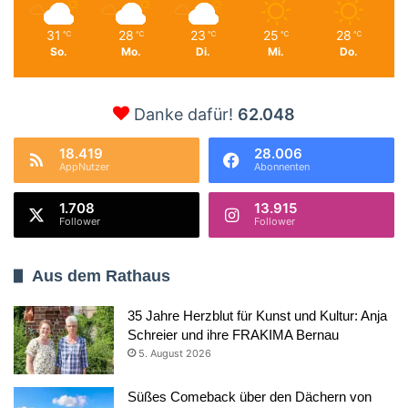
31
28
23
25
28
℃
℃
℃
℃
℃
So.
Mo.
Di.
Mi.
Do.
Danke dafür!
62.048
18.419
28.006
AppNutzer
Abonnenten
1.708
13.915
Follower
Follower
Aus dem Rathaus
35 Jahre Herzblut für Kunst und Kultur: Anja
Schreier und ihre FRAKIMA Bernau
5. August 2026
Süßes Comeback über den Dächern von